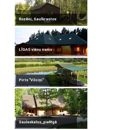
Rozēni, Saulkrastos
LĪGAS viesu nams
Pirts "Vilciņi"
Sauleskalns_pieRīgā