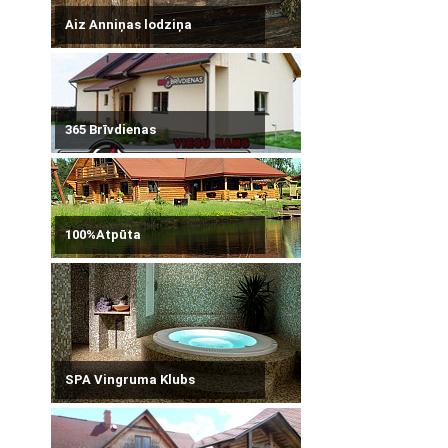
Aiz Anniņas lodziņa
365 Brīvdienas
100%Atpūta
SPA Vingruma Klubs