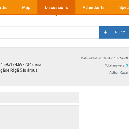
aths
Map
Discussions
Attendants
Speci
REPLY
Date added: 2010-01-07 09:54:00
84,69x194,69x204 cena
Total answers:
3
egāde Rīgā 5 ls ārpus
Author: Gatis