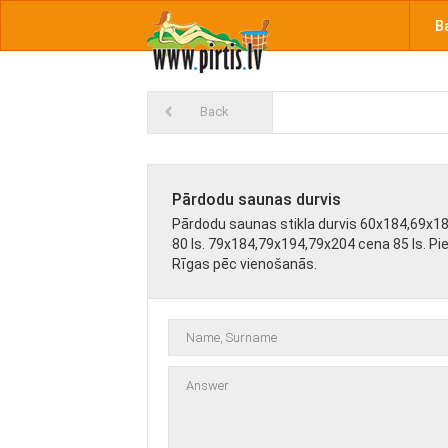
B
Back
Pārdodu saunas durvis
Pārdodu saunas stikla durvis 60x184,69x1
80 ls. 79x184,79x194,79x204 cena 85 ls. Pi
Rīgas pēc vienošanās.