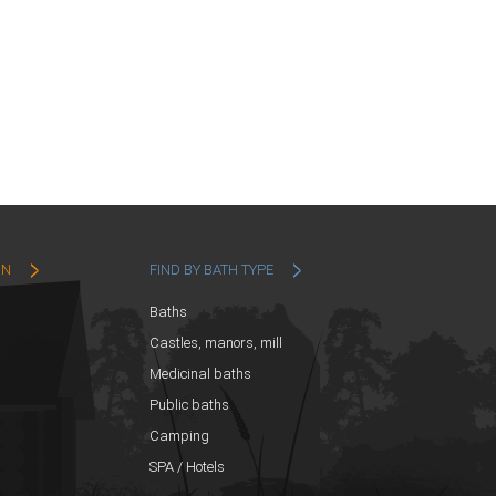
ON
FIND BY BATH TYPE
Baths
Castles, manors, mill
Medicinal baths
Public baths
Camping
SPA / Hotels