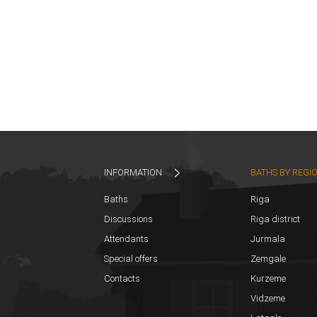
INFORMATION
BATHS BY REGI
Baths
Riga
Discussions
Riga district
Attendants
Jurmala
Special offers
Zemgale
Contacts
Kurzeme
Vidzeme