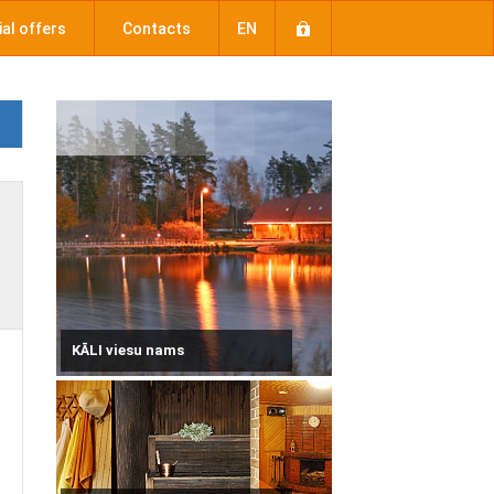
al offers
Contacts
EN
KĀLI viesu nams