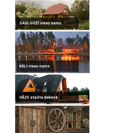
SAULGOŽI viesu nams
KĀLI viesu nams
OĀZE atpūta Ķekavā