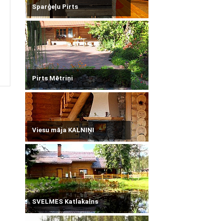
Sparģeļu Pirts
Pirts Mētriņi
Viesu māja KALNIŅI
SVELMES Katlakalns