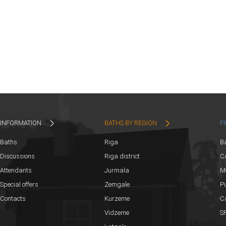
INFORMATION
BATHS BY REGION
F
Baths
Riga
B
Discussions
Riga district
Ca
Attendants
Jurmala
M
Special offers
Zemgale
Pu
Contacts
Kurzeme
C
Vidzeme
SP