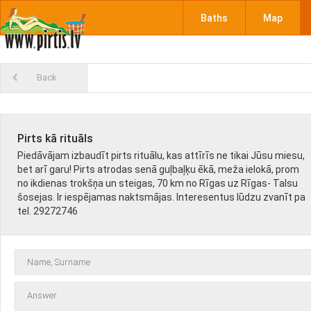
Baths
Map
Back
Pirts kā rituāls
Piedāvājam izbaudīt pirts rituālu, kas attīrīs ne tikai Jūsu miesu,
bet arī garu! Pirts atrodas senā guļbaļķu ēkā, meža ielokā, prom
no ikdienas trokšņa un steigas, 70 km no Rīgas uz Rīgas- Talsu
šosejas. Ir iespējamas naktsmājas. Interesentus lūdzu zvanīt pa
tel. 29272746