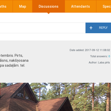
aths
Map
Discussions
Attendants
Speci
REPLY
Date added: 2017-09-12 11:08:02
ptembris. Pirts,
Total answers:
0
krāsns, nakšņosana
Author: Laba pirts
 pa sadaļām. tel.