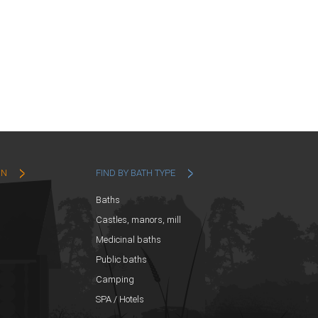
ON
FIND BY BATH TYPE
Baths
Castles, manors, mill
Medicinal baths
Public baths
Camping
SPA / Hotels