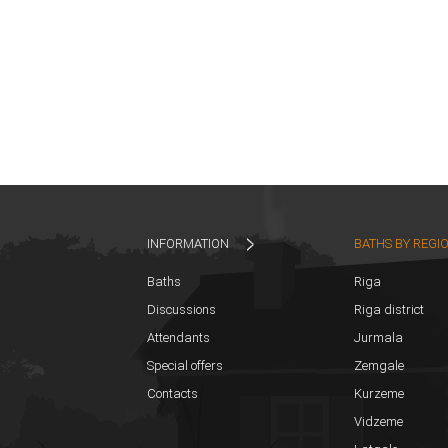
INFORMATION
BATHS BY REGI
Baths
Riga
Discussions
Riga district
Attendants
Jurmala
Special offers
Zemgale
Contacts
Kurzeme
Vidzeme