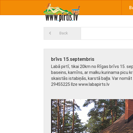
B
Back
brīvs 15.septembris
Labā pirtī, tikai 20km no Rīgas brīvs 15. se
baseins, kamīns, ar malku kurinama picu 
skaistās istabiņās, karstā baļļa. Var nomāt
29455225 Ilze www.labapirts.lv