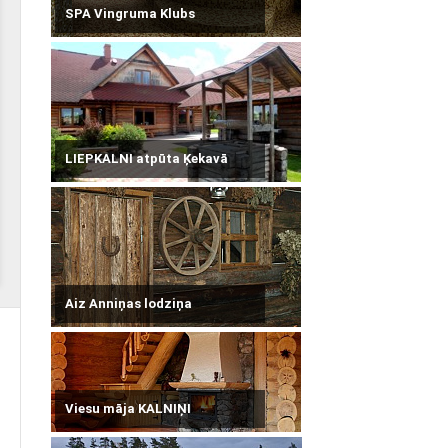
SPA Vingruma Klubs
LIEPKALNI atpūta Ķekavā
Aiz Anniņas lodziņa
Viesu māja KALNIŅI