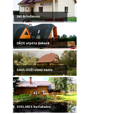
365 Brīvdienas
OĀZE atpūta Ķekavā
SAULGOŽI viesu nams
SVELMES Katlakalns