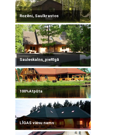
Rozēni, Saulkrastos
Sauleskalns_pieRīgā
100%Atpūta
LĪGAS viesu nams