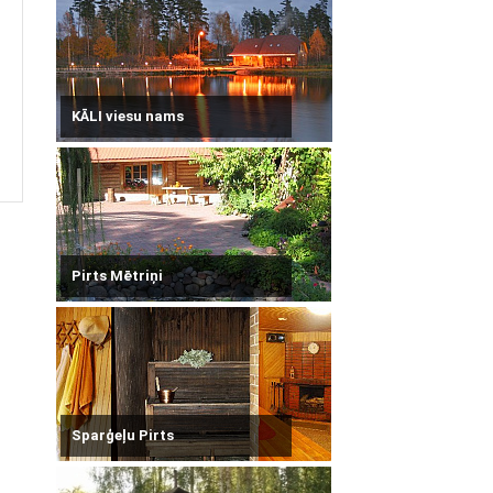
KĀLI viesu nams
Pirts Mētriņi
Sparģeļu Pirts