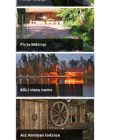
Pirts Mētriņi
KĀLI viesu nams
Aiz Anniņas lodziņa