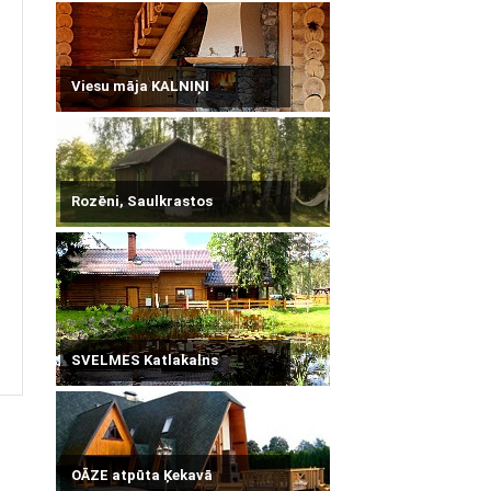
Viesu māja KALNIŅI
Rozēni, Saulkrastos
SVELMES Katlakalns
OĀZE atpūta Ķekavā