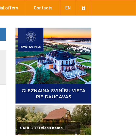
al offers
Contacts
EN
SAULGOŽI viesu nams