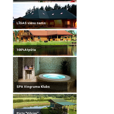
LĪGAS viesu nams
100%Atpūta
SPA Vingruma Klubs
Pirts "Vilciņi"