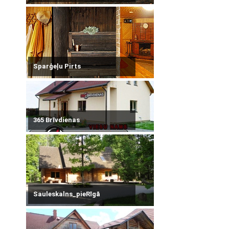
Sparģeļu Pirts
365 Brīvdienas
Sauleskalns_pieRīgā