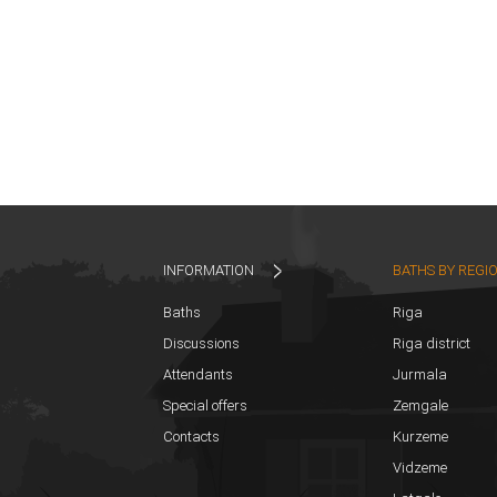
INFORMATION
BATHS BY REGI
Baths
Riga
Discussions
Riga district
Attendants
Jurmala
Special offers
Zemgale
Contacts
Kurzeme
Vidzeme