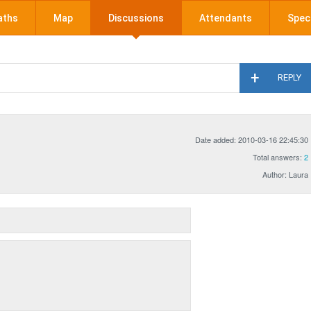
aths
Map
Discussions
Attendants
Speci
REPLY
Date added: 2010-03-16 22:45:30
Total answers:
2
Author: Laura