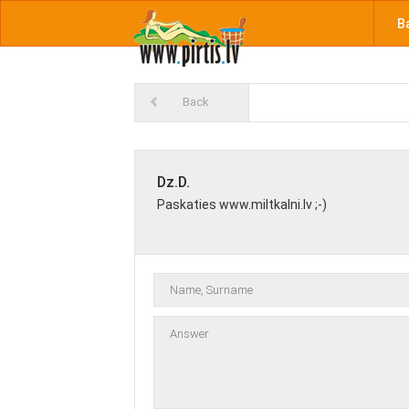
B
Back
Dz.D.
Paskaties www.miltkalni.lv ;-)