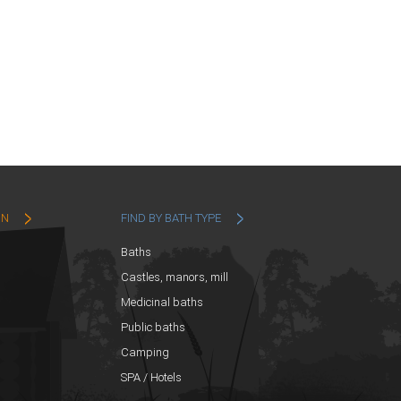
ON
FIND BY BATH TYPE
Baths
Castles, manors, mill
Medicinal baths
Public baths
Camping
SPA / Hotels