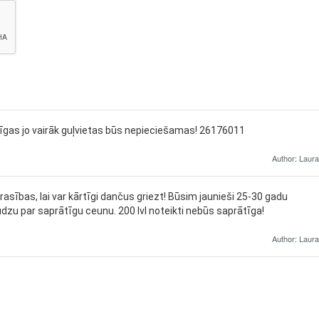
 Rīgas jo vairāk guļvietas būs nepieciešamas! 26176011
Author: Laura
Prasības, lai var kārtīgi dančus griezt! Būsim jaunieši 25-30 gadu
zu par saprātīgu ceunu. 200 lvl noteikti nebūs saprātīga!
Author: Laura