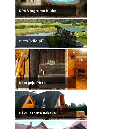
SPA Vingruma Klubs
Pirts "Vilciņi"
Sparģeļu Pirts
OĀZE atpūta Ķekavā