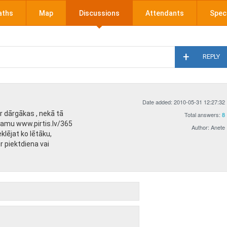
aths
Map
Discussions
Attendants
Speci
REPLY
Date added: 2010-05-31 12:27:32
r dārgākas , nekā tā
Total answers:
8
namu www.pirtis.lv/365
Author: Anete
lējat ko lētāku,
ir piektdiena vai