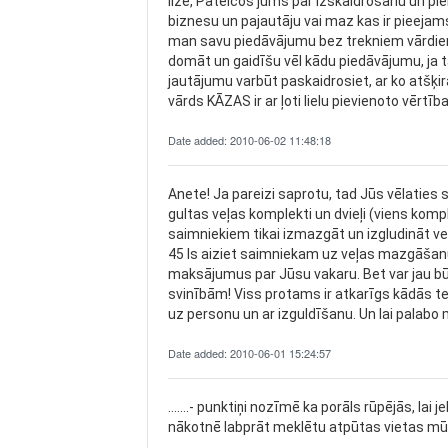
Ilze, Pateicos jums par izskaidrošanu un pie
biznesu un pajautāju vai maz kas ir pieejam
man savu piedāvājumu bez trekniem vārdie
domāt un gaidīšu vēl kādu piedāvājumu, ja 
jautājumu varbūt paskaidrosiet, ar ko atšķ
vārds KĀZAS ir ar ļoti lielu pievienoto vērt
Date added: 2010-06-02 11:48:18
Anete! Ja pareizi saprotu, tad Jūs vēlaties 
gultas veļas komplekti un dvieļi (viens kompl
saimniekiem tikai izmazgāt un izgludināt ve
45 ls aiziet saimniekam uz veļas mazgāšanu 
maksājumus par Jūsu vakaru. Bet var jau b
svinībām! Viss protams ir atkarīgs kādās tel
uz personu un ar izguldīšanu. Un lai palabo
Date added: 2010-06-01 15:24:57
.......- punktiņi nozīmē ka porāls rūpējās, la
nākotnē labprāt meklētu atpūtas vietas mū