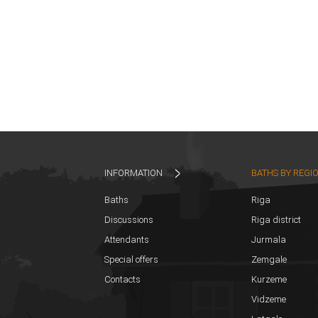
INFORMATION
BATHS BY REGI
Baths
Riga
Discussions
Riga district
Attendants
Jurmala
Special offers
Zemgale
Contacts
Kurzeme
Vidzeme