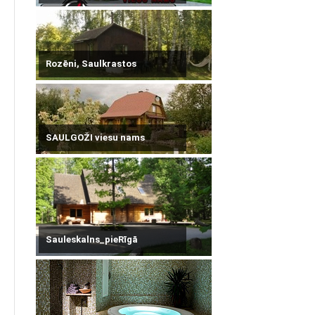
Rozēni, Saulkrastos
SAULGOŽI viesu nams
Sauleskalns_pieRīgā