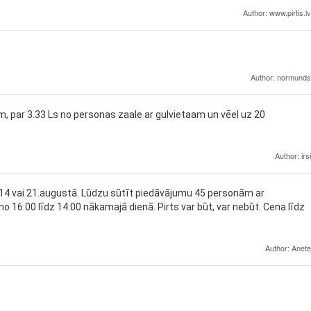
Author: www.pirtis.lv
Author: normunds
, par 3.33 Ls no personas zaale ar gulvietaam un vēel uz 20
Author: irsi
 14 vai 21.augustā. Lūdzu sūtīt piedāvājumu 45 personām ar
 16:00 līdz 14:00 nākamajā dienā. Pirts var būt, var nebūt. Cena līdz
Author: Anete