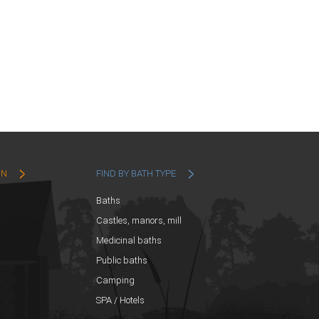
ON
FIND BY BATH TYPE
Baths
Castles, manors, mill
Medicinal baths
Public baths
Camping
SPA / Hotels