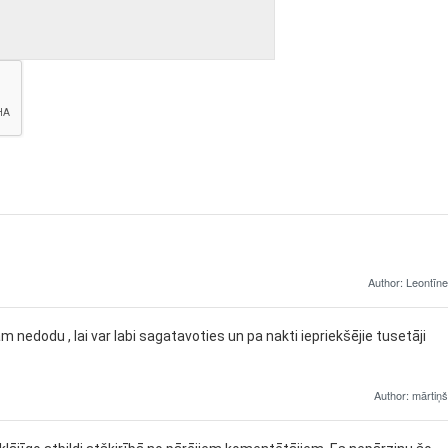
Author: Leontīne
edodu , lai var labi sagatavoties un pa nakti iepriekšējie tusetāji
Author: mārtiņš