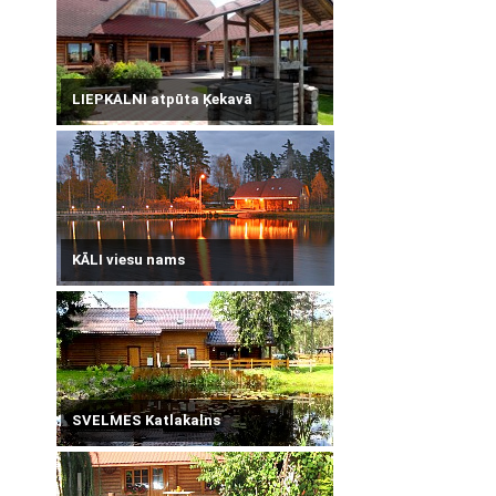
LIEPKALNI atpūta Ķekavā
KĀLI viesu nams
SVELMES Katlakalns