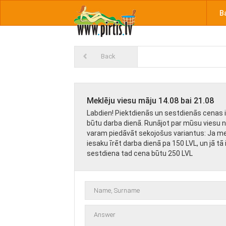
B
Back
Meklēju viesu māju 14.08 bai 21.08
Labdien! Piektdienās un sestdienās cenas i
būtu darba dienā. Runājot par mūsu viesu 
varam piedāvāt sekojošus variantus: Ja mek
iesaku īrēt darba dienā pa 150 LVL, un jā tā 
sestdiena tad cena būtu 250 LVL