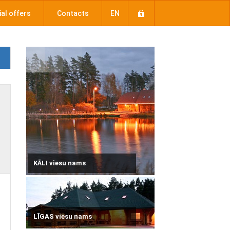
al offers
Contacts
EN
KĀLI viesu nams
LĪGAS viesu nams