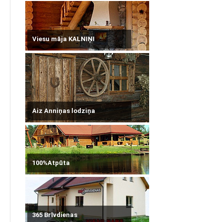
Viesu māja KALNIŅI
Aiz Anniņas lodziņa
100%Atpūta
365 Brīvdienas