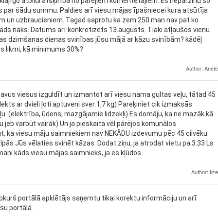
klājīgo atbildi atšķirībā no pārējiem komentētājiem. Es nepārzinu šo
s par šādu summu. Paldies arī viesu mājas īpašniecei kura atsūtīja
m un uzbraucieniem. Tagad saprotu ka zem 250 man nav pat ko
tāds nāks. Datums arī konkretizēts 13.augusts. Tiaki atļaušos vienu
iras dzimšanas dienas svinības jūsu mājā ar kāzu svinībām? kādēļ
ības likmi, kā minimums 30%?
Author: Anete
savus viesus izguldīt un izmantot arī viesu nama gultas veļu, tātad 45
ekts ar dvieli ļoti aptuveni sver 1,7 kg) Pareķiniet cik izmaksās
ļu. (elektrība, ūdens, mazgājamie lidzekļi) Es domāju, ka ne mazāk kā
jeb varbūt vairāk) Un ja pieskaita vēl pārējos komunālos
ūt, ka viesu māju saimniekiem nav NEKĀDU izdevumu pēc 45 cilvēku
pās Jūs vēlaties svinēt kāzas. Dodat ziņu, ja atrodat vietu pa 3.33 Ls
 mani kāds viesu mājas saimnieks, ja es kļūdos.
Author: Ilze
i jebkurš portālā apklētājs saņemtu tikai korektu informāciju un arī
su portālā.