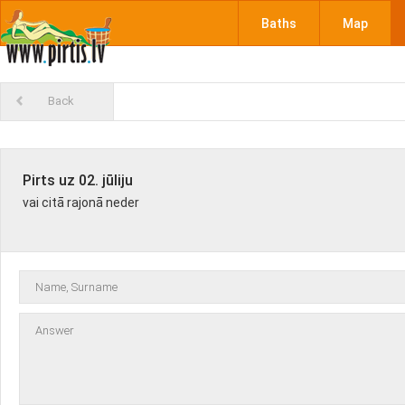
Baths
Map
Back
Pirts uz 02. jūliju
vai citā rajonā neder