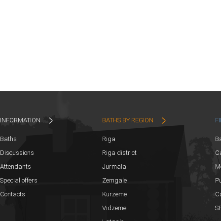
INFORMATION
BATHS BY REGION
F
Baths
Riga
B
Discussions
Riga district
Ca
Attendants
Jurmala
M
Special offers
Zemgale
Pu
Contacts
Kurzeme
C
Vidzeme
SP