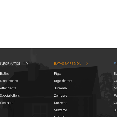
INFORMATION
BATHS BY REGION
F
Baths
Riga
B
Discussions
Riga district
Ca
Attendants
Jurmala
M
Special offers
Zemgale
Pu
Contacts
Kurzeme
C
Vidzeme
SP