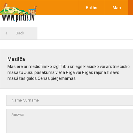
Baths
Map
Back
Masāža
Masiere ar medicīnisko izglītību sniegs klasisko vai ārstniecisko
masāžu Jūsu pasākuma vietā Rīgā vai Rīgas rajonā.Ir savs
masāžas galds.Cenas pieņemamas.