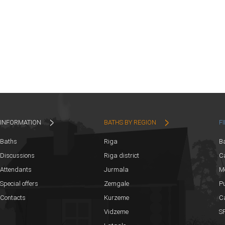
INFORMATION
BATHS BY REGION
F
Baths
Riga
B
Discussions
Riga district
Ca
Attendants
Jurmala
M
Special offers
Zemgale
Pu
Contacts
Kurzeme
C
Vidzeme
SP