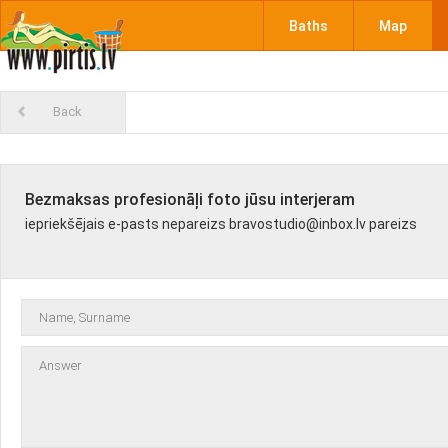
Baths
Map
Back
Bezmaksas profesionāļi foto jūsu interjeram
iepriekšējais e-pasts nepareizs bravostudio@inbox.lv pareizs