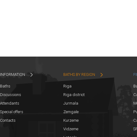
INFORMATION
BATHS BY REGION
F
Baths
Riga
B
Discussions
Riga district
Ca
Attendants
Jurmala
M
Special offers
Zemgale
Pu
Contacts
Kurzeme
C
Vidzeme
SP