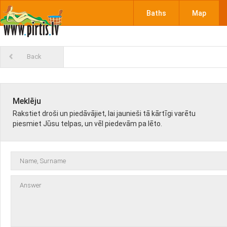
Baths
Map
Back
Meklēju
Rakstiet droši un piedāvājiet, lai jaunieši tā kārtīgi varētu
piesmiet Jūsu telpas, un vēl piedevām pa lēto.