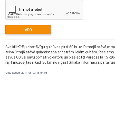
Sveiki! Izīrēju divstāvīgu guļbūves pirti, 60 ls uz .Pirmajā stāvā atro
telpa.Otrajā stāvā guļamistaba ar četrām lielām gultām. Pieejams ba
savus CD vai savu portatīvo datoru un pieslēgt )! Paredzēta 15 -20
raj.Tīnūžos(tas ir kādi 30 km no rīgas) Sīkāka informācija pa tālru
Date added: 2011-06-03 16:54:06