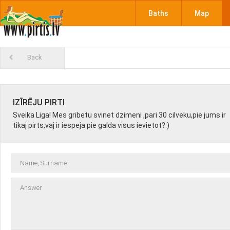
Baths
Map
Back
IZĪRĒJU PIRTI
Sveika Liga! Mes gribetu svinet dzimeni ,pari 30 cilveku,pie jums ir
tikaj pirts,vaj ir iespeja pie galda visus ievietot?:)