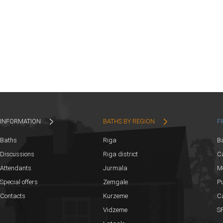
INFORMATION
BATHS BY REGION
F
Baths
Riga
B
Discussions
Riga district
Ca
Attendants
Jurmala
M
Special offers
Zemgale
Pu
Contacts
Kurzeme
C
Vidzeme
SP