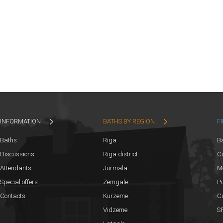
INFORMATION
BATHS BY REGION
F
Baths
Riga
B
Discussions
Riga district
Ca
Attendants
Jurmala
M
Special offers
Zemgale
Pu
Contacts
Kurzeme
C
Vidzeme
SP