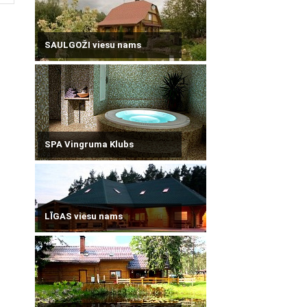
SAULGOŽI viesu nams
SPA Vingruma Klubs
LĪGAS viesu nams