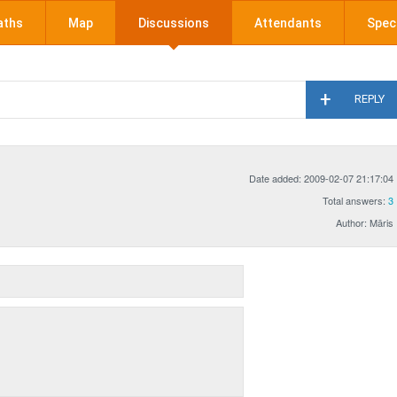
aths
Map
Discussions
Attendants
Speci
REPLY
Date added: 2009-02-07 21:17:04
Total answers:
3
Author: Māris