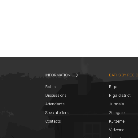
INFORMATION
BATHS BY REGI
Baths
Riga
Discussions
Riga district
Attendants
Jurmala
Special offers
Zemgale
Contacts
Kurzeme
Vidzeme