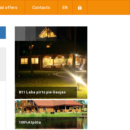
al offers
Contacts
EN
B11 Laba pirts pie Gaujas
100%Atpūta