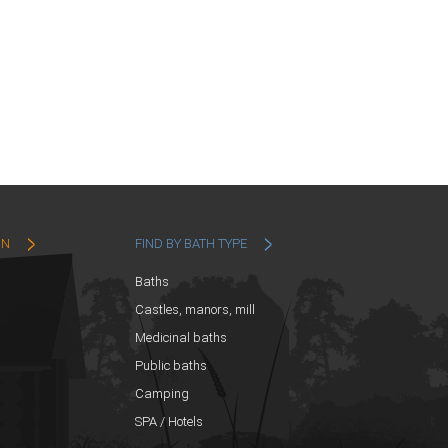
ON
FIND BY BATH TYPE
Baths
Castles, manors, mill
Medicinal baths
Public baths
Camping
SPA / Hotels