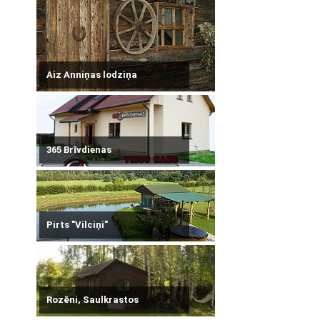
Aiz Anniņas lodziņa
365 Brīvdienas
Pirts "Vilciņi"
Rozēni, Saulkrastos