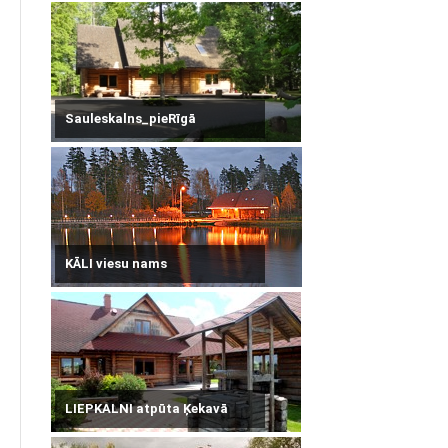
Sauleskalns_pieRīgā
KĀLI viesu nams
LIEPKALNI atpūta Ķekavā