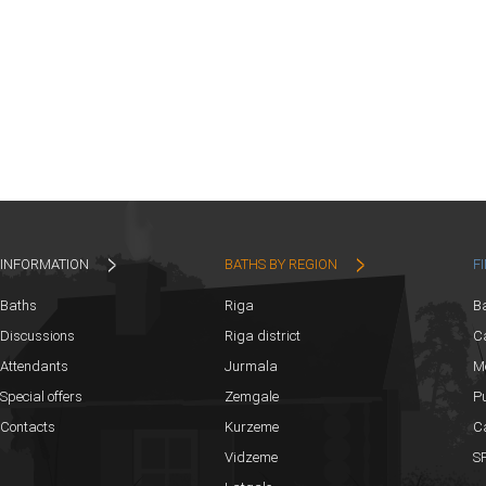
INFORMATION
BATHS BY REGION
F
Baths
Riga
B
Discussions
Riga district
Ca
Attendants
Jurmala
M
Special offers
Zemgale
Pu
Contacts
Kurzeme
C
Vidzeme
SP