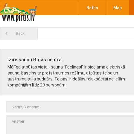
Baths
Map
Back
Izīrē saunu Rīgas centrā.
Mājīga atpūtas vieta - sauna "Feelings!" Ir pieejama elektriskā
sauna, baseins ar pretstraumes režīmu, atpūtas telpa un
austruma stila buduārs. Telpas ir ideālas relaksācijai nelielām
kompānijām līdz 20 personām.