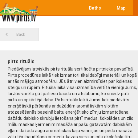
Baths
Map
Back
pirts rituāls
Piedāvājam latviskās pirts rituālu sertificēta pirtnieka pavadībā.
Pirts procedūras laikā tiek izmantoti tikai dabīgi materiāli un kopā
ar tās mājīgo atmosfēru, Jūs ātri vien aizmirsīsiet par ikdienas
steigu un rūpēm. Rituāla laikā visa uzmanība veltīta vienīgi Jums,
lai Jūs varētu gūt patiesu baudu un atslābumu, ko sniedz pati
pirts un apkārtējā daba. Pirts rituāla laikā Jums tiek piedāvāts:
enerģētiskā pēršanās ar dažādām aromātiskām slotām
atdzesēšanās baseinā baltu enerģētisko zīmju izmantošana
dažādu dabisko skrubju lietošana pirtī medus, šokolādes un zilo
mālu maskas ķermenim masāža ar pašu gatavotām dabiskām
eļļām dažādu augu aromātiskās kāju vanniņas un pēdu masāža
zāļu tēju baudīšana ar medu, kazas siera un citu ekoloģiski tīru