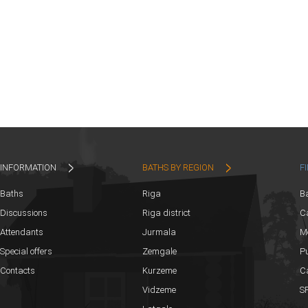
INFORMATION
BATHS BY REGION
F
Baths
Riga
B
Discussions
Riga district
Ca
Attendants
Jurmala
M
Special offers
Zemgale
Pu
Contacts
Kurzeme
C
Vidzeme
SP