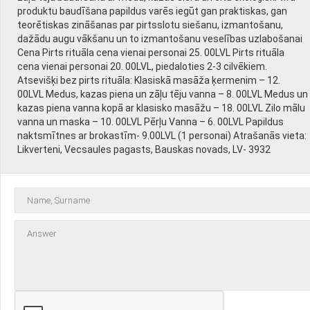
produktu baudīšana papildus varēs iegūt gan praktiskas, gan
teorētiskas zināšanas par pirtsslotu siešanu, izmantošanu,
dažādu augu vākšanu un to izmantošanu veselības uzlabošanai
Cena Pirts rituāla cena vienai personai 25. 00LVL Pirts rituāla
cena vienai personai 20. 00LVL, piedaloties 2-3 cilvēkiem.
Atsevišķi bez pirts rituāla: Klasiskā masāža ķermenim – 12.
00LVL Medus, kazas piena un zāļu tēju vanna – 8. 00LVL Medus un
kazas piena vanna kopā ar klasisko masāžu – 18. 00LVL Zilo mālu
vanna un maska – 10. 00LVL Pērļu Vanna – 6. 00LVL Papildus
naktsmītnes ar brokastīm- 9.00LVL (1 personai) Atrašanās vieta:
Likverteni, Vecsaules pagasts, Bauskas novads, LV- 3932