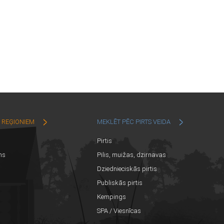
C REĢIONIEM
MEKLĒT PĒC PIRTS VEIDA
Pirtis
ns
Pilis, muižas, dzirnavas
Dziednieciskās pirtis
Publiskās pirtis
Kempings
SPA / Viesnīcas