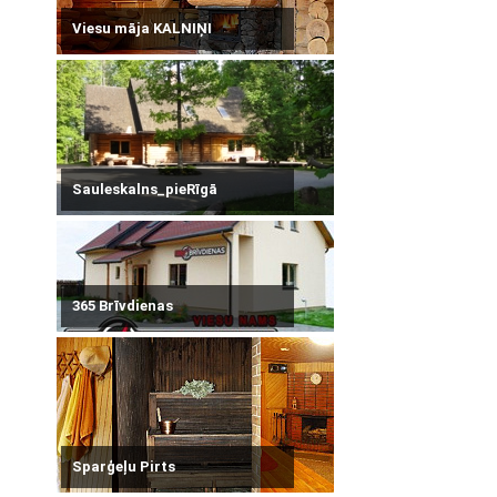
Viesu māja KALNIŅI
Sauleskalns_pieRīgā
365 Brīvdienas
Sparģeļu Pirts