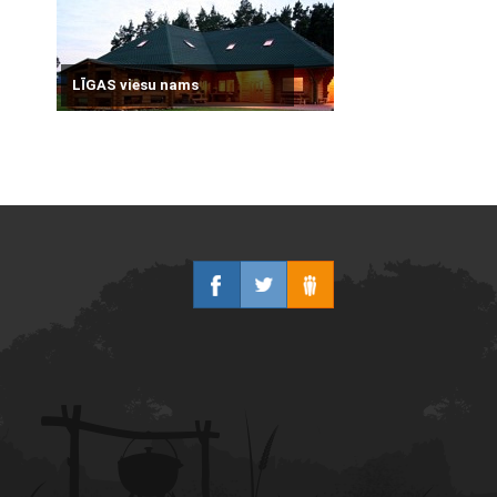
LĪGAS viesu nams