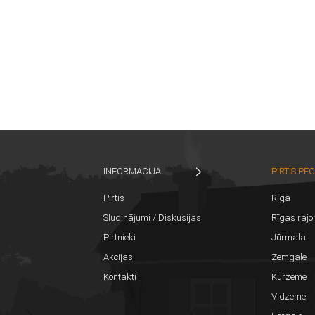
INFORMĀCIJA
PIRTIS PĒ
Pirtis
Rīga
Sludinājumi / Diskusijas
Rīgas rajo
Pirtnieki
Jūrmala
Akcijas
Zemgale
Kontakti
Kurzeme
Vidzeme