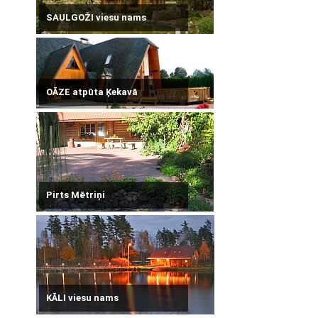
SAULGOŽI viesu nams
OĀZE atpūta Ķekavā
Pirts Mētriņi
KĀLI viesu nams