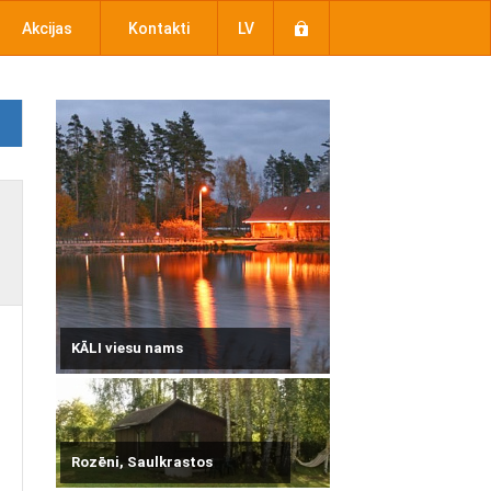
Akcijas
Kontakti
LV
KĀLI viesu nams
Rozēni, Saulkrastos