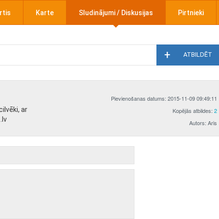
rtis
Karte
Sludinājumi / Diskusijas
Pirtnieki
ATBILDĒT
Pievienošanas datums: 2015-11-09 09:49:11
ilvēki, ar
Kopējās atbildes:
2
.lv
Autors: Aris