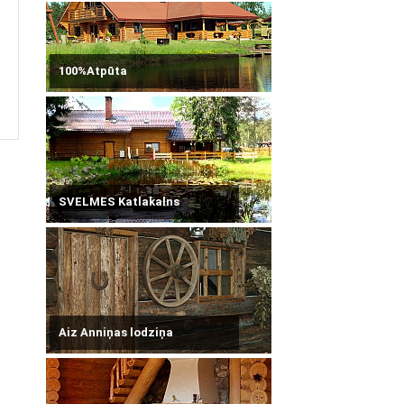
100%Atpūta
SVELMES Katlakalns
Aiz Anniņas lodziņa