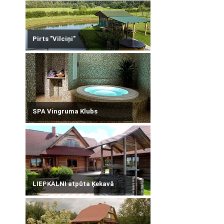
Pirts "Vilciņi"
SPA Vingruma Klubs
LIEPKALNI atpūta Ķekavā