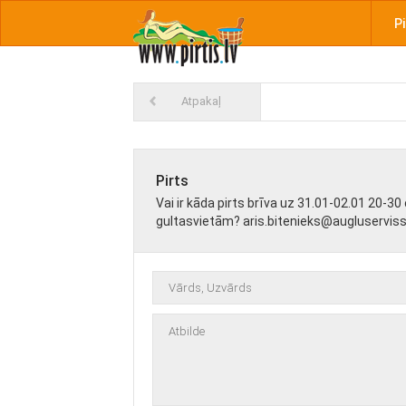
Pi
Atpakaļ
Pirts
Vai ir kāda pirts brīva uz 31.01-02.01 20-30 c
gultasvietām? aris.bitenieks@augluserviss