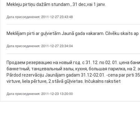
Mekleju pirtiņu dažām stundam , 31 dec,vai 1 janv.
Дата присоединения: 2011-12-27 23:43:48
Meklējam pirti ar guļvietām Jaunā gada vakaram. Cilvēku skaits ap 10
Дата присоединения: 2011-12-27 23:34:04
Продаем резервацию на новый год. с 31. 12. по 02. 01. цена бани 
банкетный, танцевальный залы, кухня, большая парилка, на 2.
Pārdod rezervāciju Jaunājam gadam 31.12-02.01. -cena par pirti 350 
virtuve, liela pērtuve, 2.stāvā gūļvietas. Inčukalns rakstiet
Дата присоединения: 2011-12-23 13:20:00