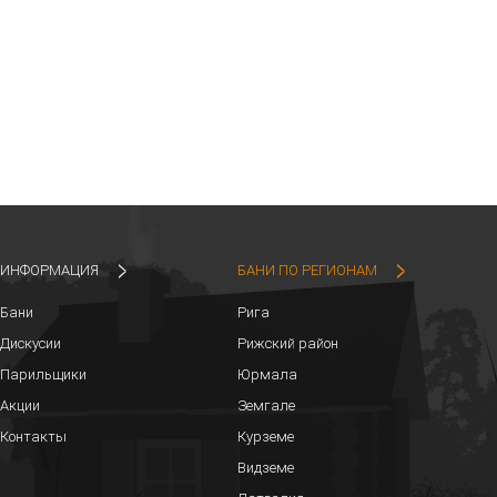
ИНФОРМАЦИЯ
БАНИ ПО РЕГИОНАМ
Бани
Рига
Дискусии
Рижский район
Парильщики
Юрмала
Акции
Земгале
Контакты
Курземе
Видземе