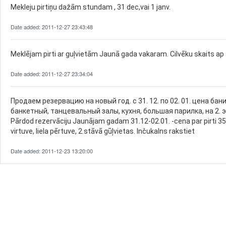
Mekleju pirtiņu dažām stundam , 31 dec,vai 1 janv.
Date added: 2011-12-27 23:43:48
Meklējam pirti ar guļvietām Jaunā gada vakaram. Cilvēku skaits ap 10
Date added: 2011-12-27 23:34:04
Продаем резервацию на новый год. с 31. 12. по 02. 01. цена бани 
банкетный, танцевальный залы, кухня, большая парилка, на 2.
Pārdod rezervāciju Jaunājam gadam 31.12-02.01. -cena par pirti 350 
virtuve, liela pērtuve, 2.stāvā gūļvietas. Inčukalns rakstiet
Date added: 2011-12-23 13:20:00