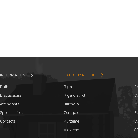
INFORMATION
BATHS BY REGION
F
Baths
Riga
B
Discussions
Riga district
Ca
Attendants
Jurmala
M
Special offers
Zemgale
Pu
Contacts
Kurzeme
C
Vidzeme
SP