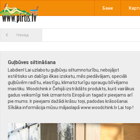
Бани
Карт
Назад
Guļbūves siltināšana
Labdien! Lai uzlabotu guļbūvju siltumnoturību, nebojājot
estētisko un dabīgo ēkas izskatu, mēs piedāvājam, speciāli
guļbūvēm radītu, elastīgu, klimatizturīgu spraugu blīvējamo
mastiku. Woodchink ir Čehijā izstrādāts produkts, kurš vairākus
gadus veiksmīgi tiek izmantots Eiropā un tagad ir pieejams arī
pie mums. Ir pieejami dažādi krāsu toņi, padodas krāsošanai.
Sīkāka informācija mūsu mājaslapā www.woodchink.lv Lai top !