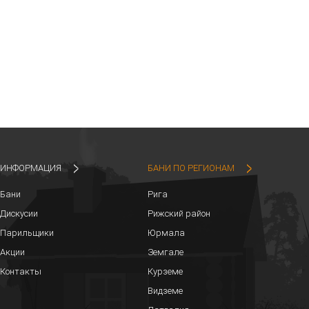
ИНФОРМАЦИЯ
БАНИ ПО РЕГИОНАМ
Бани
Рига
Дискусии
Рижский район
Парильщики
Юрмала
Акции
Земгале
Контакты
Курземе
Видземе