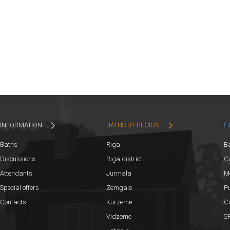
INFORMATION
BATHS BY REGION
F
Baths
Riga
B
Discussions
Riga district
Ca
Attendants
Jurmala
M
Special offers
Zemgale
Pu
Contacts
Kurzeme
C
Vidzeme
SP