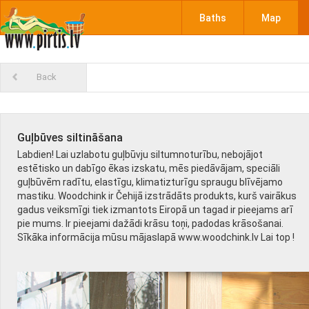
Baths
Map
Back
Guļbūves siltināšana
Labdien! Lai uzlabotu guļbūvju siltumnoturību, nebojājot
estētisko un dabīgo ēkas izskatu, mēs piedāvājam, speciāli
guļbūvēm radītu, elastīgu, klimatizturīgu spraugu blīvējamo
mastiku. Woodchink ir Čehijā izstrādāts produkts, kurš vairākus
gadus veiksmīgi tiek izmantots Eiropā un tagad ir pieejams arī
pie mums. Ir pieejami dažādi krāsu toņi, padodas krāsošanai.
Sīkāka informācija mūsu mājaslapā www.woodchink.lv Lai top !