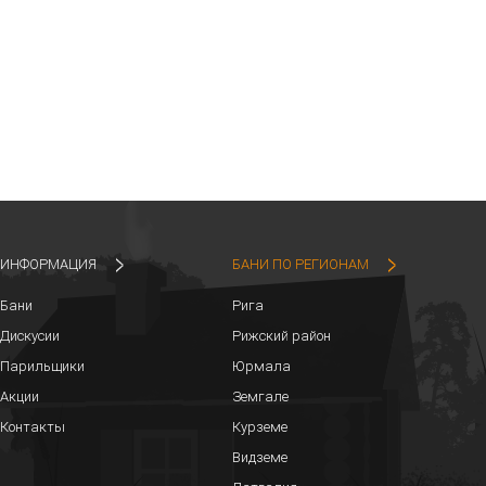
ИНФОРМАЦИЯ
БАНИ ПО РЕГИОНАМ
Бани
Рига
Дискусии
Рижский район
Парильщики
Юрмала
Акции
Земгале
Контакты
Курземе
Видземе