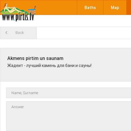
Baths
Map
Back
Akmens pirtim un saunam
Жадеит - лучший камень для бани и сауны!