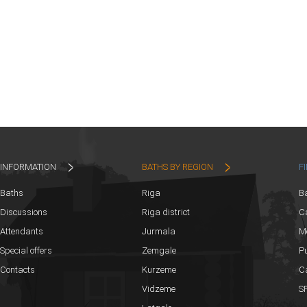
INFORMATION
BATHS BY REGION
F
Baths
Riga
B
Discussions
Riga district
Ca
Attendants
Jurmala
M
Special offers
Zemgale
Pu
Contacts
Kurzeme
C
Vidzeme
SP