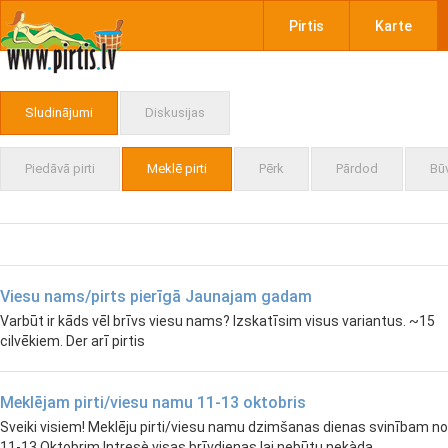
Pirtis
Karte
Sludinājumi
Diskusijas
Piedāvā pirti
Meklē pirti
Pērk
Pārdod
Bū
Viesu nams/pirts pierīgā Jaunajam gadam
Varbūt ir kāds vēl brīvs viesu nams? Izskatīsim visus variantus. ~15
cilvēkiem. Der arī pirtis
Meklējam pirti/viesu namu 11-13 oktobris
Sveiki visiem! Meklēju pirti/viesu namu dzimšanas dienas svinībam no
11-13 Oktobrim Intresè visas brīvdienas lai nebūtu nekàda...