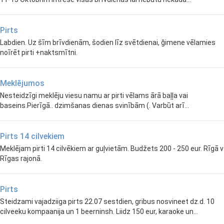
Pirts
Labdien. Uz šīm brīvdienām, šodien līz svētdienai, ğimene vēlamies
noīrēt pirti +naktsmītni.
Meklējumos
Nesteidzīgi meklēju viesu namu ar pirti vēlams ārā baļļa vai
baseins.Pierīgā.. dzimšanas dienas svinībām (. Varbūt arī...
Pirts 14 cilvekiem
Meklējam pirti 14 cilvēkiem ar guļvietām. Budžets 200 - 250 eur. Rīgā v
Rīgas rajonā.
Pirts
Steidzami vajadziiga pirts 22.07 sestdien, gribus nosvineet dz.d. 10
cilveeku kompaanija un 1 beerninsh. Liidz 150 eur, karaoke un...