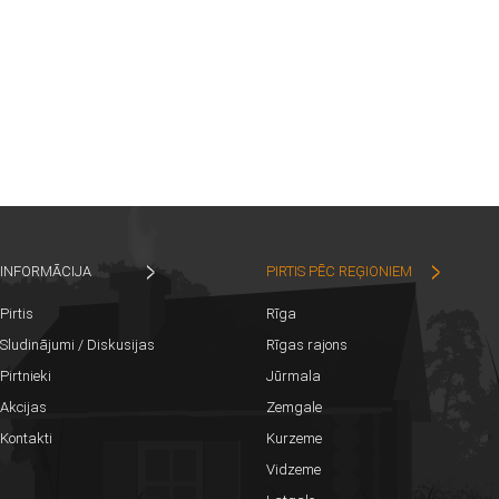
INFORMĀCIJA
PIRTIS PĒC REĢIONIEM
Pirtis
Rīga
Sludinājumi / Diskusijas
Rīgas rajons
Pirtnieki
Jūrmala
Akcijas
Zemgale
Kontakti
Kurzeme
Vidzeme