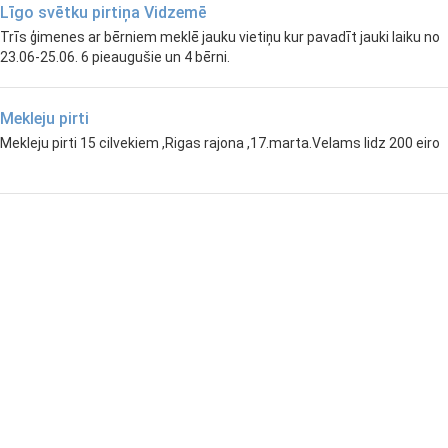
Līgo svētku pirtiņa Vidzemē
Trīs ģimenes ar bērniem meklē jauku vietiņu kur pavadīt jauki laiku no
23.06-25.06. 6 pieaugušie un 4 bērni.
Mekleju pirti
Mekleju pirti 15 cilvekiem ,Rigas rajona ,17.marta.Velams lidz 200 eiro